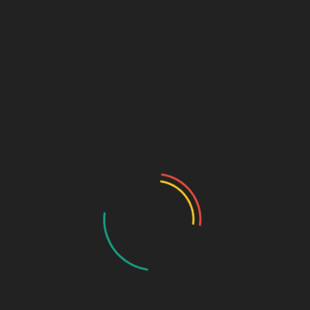
إِعْرَاب الأَمْثِلَةِ الْخَمْسَةِ وَالْمُضَارِعُ إِذَا اتَّصَلَ بِهِ
…….. مَا 
ح“،
أَلِفُ اثْنَيْنِ، أَوْ وَاوُ جَمَاعَةٍ، أَوْ يَاءُ مُخَاطَبَةٍ يُرْفَعُ
Wh
بِثُبُوْتِ النُّوْنِ نِيَابَةً عَنِ...
Read More
August 5, 2012
J
Arabic the categories of Verb
R
N
Arabic the categories of Verb أَقْسَام الْفِعْلِ
أَص
F
وَالْفِعْلُ يَنْقَسِمُ إِلَى ثَلاَثَةِ أَقْسَامٍ: مَاضٍ، نَحْوُ:
الأ
A
“كَتَبَ”، وَمُضَارِعٍ، نَحْوُ: “يَكْتُبُ”، وَأَمْرٍ، نَحْوُ:...
ي”،
c
h
Read More