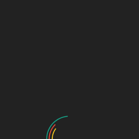
 mashaa3il bi3ad
ago