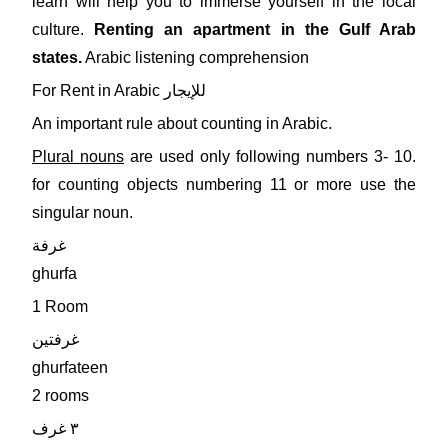
learn will help you to immerse yourself in the local
culture.
Renting an apartment in the Gulf Arab
states.
Arabic listening comprehension
For Rent in Arabic للإيجار
An important rule about counting in Arabic.
Plural nouns
are used only following numbers 3- 10.
for counting objects numbering 11 or more use the
singular noun.
غرفة
ghurfa
1 Room
غرفتين
ghurfateen
2 rooms
٣ غرف