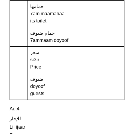
حمامها
7am maamahaa
its toilet
حمام ضيوف
7ammaam doyoof
سعر
si3ir
Price
ضيوف
doyoof
guests
Ad.4
للإجار
Lil ijaar